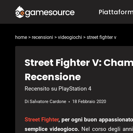
Salta
Piattafor
al
contenuto
home
>
recensioni
>
videogiochi
>
street fighter v
Street Fighter V: Cham
Recensione
Recensito su PlayStation 4
Di
Salvatore Cardone
18 Febbraio 2020
Street Fighter
, per ogni buon appassionato
semplice videogioco.
Nel corso degli anni,