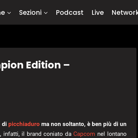
me
Sezioni
Podcast
Live
Networ
pion Edition –
 di
picchiaduro
ma non soltanto, è ben più di un
 infatti, il brand coniato da
Capcom
nel lontano