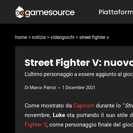
Salta
Piattafor
al
contenuto
home
>
notizie
>
videogiochi
>
street fighter v
Street Fighter V: nuovo
L'ultimo personaggio a essere aggiunto al gio
Di
Marco Patrizi
1 Dicembre 2021
Come mostrato da
Capcom
durante lo “
Str
novembre,
Luke
sta portando il suo stile 
Fighter V
, come personaggio finale del gioc