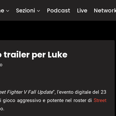
me
Sezioni
Podcast
Live
Networ
 trailer per Luke
co
eet Fighter V Fall Update
”, l’evento digitale del 23
di gioco aggressivo e potente nel roster di
Street
o.