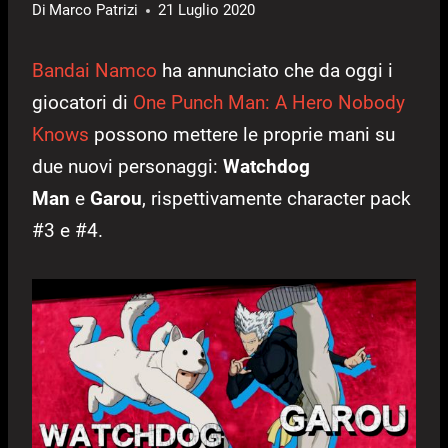
Di
Marco Patrizi
21 Luglio 2020
Bandai Namco
ha annunciato che da oggi i
giocatori di
One Punch Man: A Hero Nobody
Knows
possono mettere le proprie mani su
due nuovi personaggi:
Watchdog
Man
e
Garou
, rispettivamente character pack
#3 e #4.