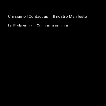
Chi siamo | Contact us
Il nostro Manifesto
La Redazione
Collabora con noi
Advertising/Pubblicità
Modifica il consenso
Cookie policy
Privacy policy
Feed RSS
Sitemap
© 2008 - 2026 Gamesource Italia