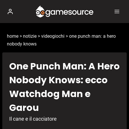
Salta
al
contenuto
home
>
notizie
>
videogiochi
>
one punch man: a hero
nobody knows
One Punch Man: A Hero
Nobody Knows: ecco
Watchdog Man e
Garou
Il cane e il cacciatore