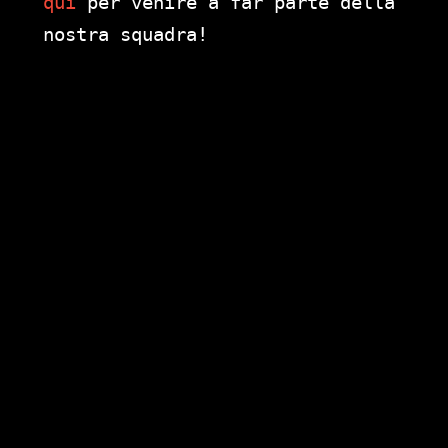
qui
per venire a far parte della
nostra squadra!