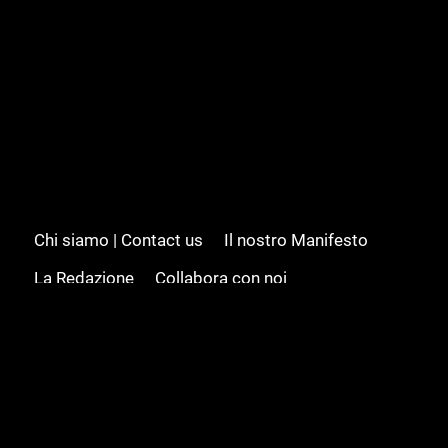
Chi siamo | Contact us
Il nostro Manifesto
La Redazione
Collabora con noi
Advertising/Pubblicità
Modifica il consenso
Cookie policy
Privacy policy
Feed RSS
Sitemap