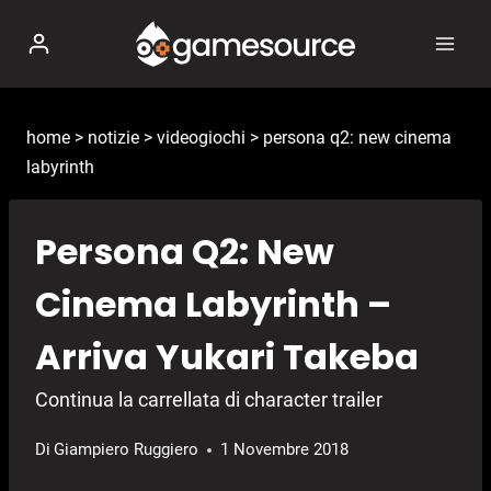
Salta
al
contenuto
home
>
notizie
>
videogiochi
>
persona q2: new cinema
labyrinth
Persona Q2: New
Cinema Labyrinth –
Arriva Yukari Takeba
Continua la carrellata di character trailer
Di
Giampiero Ruggiero
1 Novembre 2018