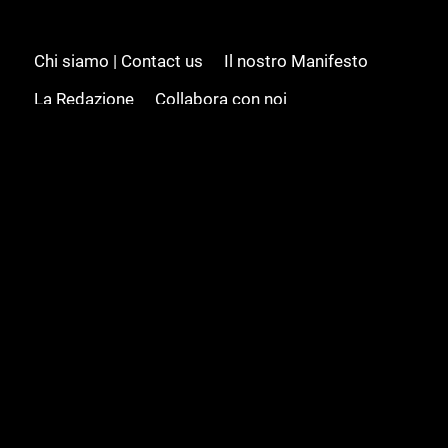
Chi siamo | Contact us
Il nostro Manifesto
La Redazione
Collabora con noi
Advertising/Pubblicità
Modifica il consenso
Cookie policy
Privacy policy
Feed RSS
Sitemap
© 2008 - 2026 Gamesource Italia