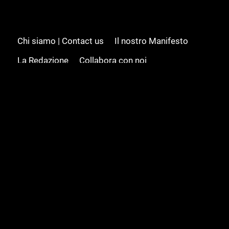
Chi siamo | Contact us
Il nostro Manifesto
La Redazione
Collabora con noi
Advertising/Pubblicità
Modifica il consenso
Cookie policy
Privacy policy
Feed RSS
Sitemap
© 2008 - 2026 Gamesource Italia