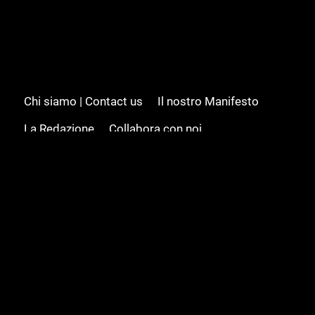
Chi siamo | Contact us
Il nostro Manifesto
La Redazione
Collabora con noi
Advertising/Pubblicità
Modifica il consenso
Cookie policy
Privacy policy
Feed RSS
Sitemap