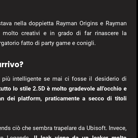
e stava nella doppietta Rayman Origins e Rayman
 molto creativi e in grado di far rinascere la
gatorio fatto di party game e conigli.
rrivo?
iù intelligente se mai ci fosse il desiderio di
utto lo stile 2.5D è molto gradevole all’occhio e
n dei platform, praticamente a secco di titoli
ends ciò che sembra trapelare da Ubisoft. Invece,
man Legends.
Il leak viene da un leaker molto