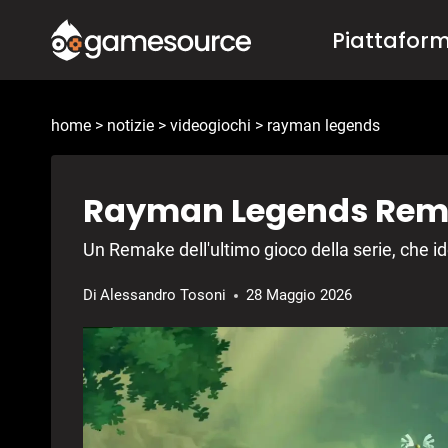
Salta
Piattafor
al
contenuto
home
>
notizie
>
videogiochi
>
rayman legends
Rayman Legends Rema
Un Remake dell'ultimo gioco della serie, che id
Di
Alessandro Tosoni
28 Maggio 2026