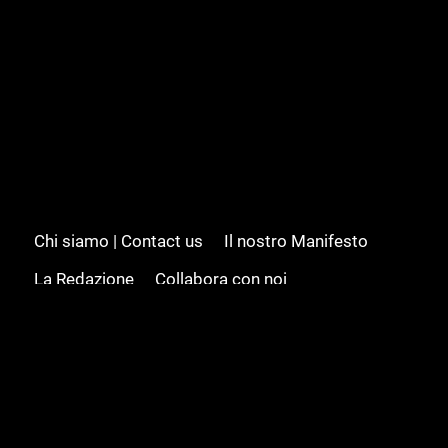
Chi siamo | Contact us
Il nostro Manifesto
La Redazione
Collabora con noi
Advertising/Pubblicità
Modifica il consenso
Cookie policy
Privacy policy
Feed RSS
Sitemap