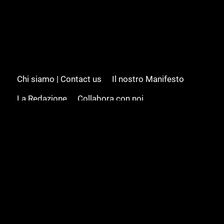
Chi siamo | Contact us
Il nostro Manifesto
La Redazione
Collabora con noi
Advertising/Pubblicità
Modifica il consenso
Cookie policy
Privacy policy
Feed RSS
Sitemap