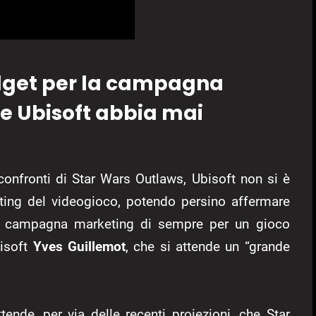
udget per la campagna
he Ubisoft abbia mai
 confronti di Star Wars Outlaws, Ubisoft non si è
ting del videogioco, potendo persino affermare
de campagna marketing di sempre per un gioco
bisoft
Yves Guillemot
, che si attende un “grande
ttende, per via delle recenti proiezioni, che Star