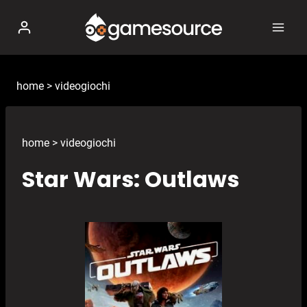
Salta
al
contenuto
home
>
videogiochi
home
>
videogiochi
Star Wars: Outlaws