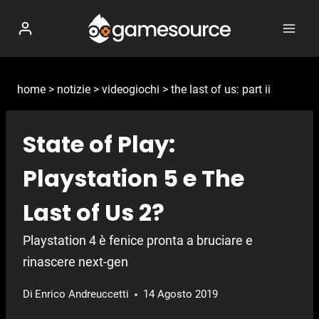
Salta
al
contenuto
home
>
notizie
>
videogiochi
>
the last of us: part ii
State of Play:
Playstation 5 e The
Last of Us 2?
Playstation 4 è fenice pronta a bruciare e
rinascere next-gen
Di
Enrico Andreuccetti
14 Agosto 2019