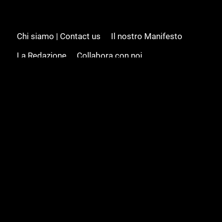
Chi siamo | Contact us
Il nostro Manifesto
La Redazione
Collabora con noi
Advertising/Pubblicità
Modifica il consenso
Cookie policy
Privacy policy
Feed RSS
Sitemap
© 2008 - 2026 Gamesource Italia