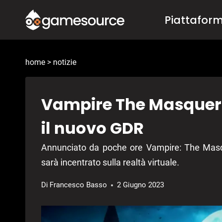
Salta
Piattafor
al
contenuto
home
>
notizie
Vampire The Masquera
il nuovo GDR
Annunciato da poche ore Vampire: The Masqu
sarà incentrato sulla realtà virtuale.
Di
Francesco Basso
2 Giugno 2023