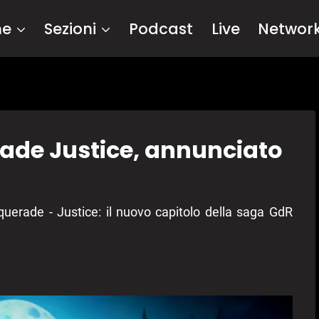
me
Sezioni
Podcast
Live
Networ
de Justice, annunciato
erade - Justice: il nuovo capitolo della saga GdR