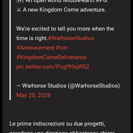
🗺️ An open world Middle-earth RPG.
⚔️ A new Kingdom Come adventure.
We’re excited to tell you more when the
time is right.
#WarhorseStudios
#Annoucement
#lotr
#KingdomComeDeliverance
pic.twitter.com/Pcgf9SqW52
— Warhorse Studios (@WarhorseStudios)
May 20, 2026
Le prime indiscrezioni su due progetti,