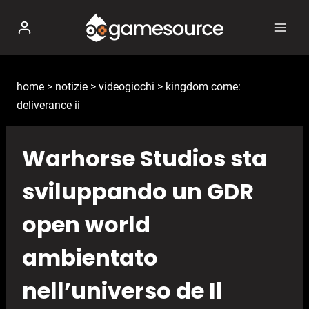
Salta
al
contenuto
home
>
notizie
>
videogiochi
>
kingdom come:
deliverance ii
Warhorse Studios sta
sviluppando un GDR
open world
ambientato
nell’universo de Il