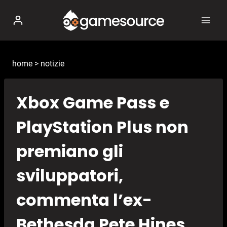
Salta
al
contenuto
home
>
notizie
Xbox Game Pass e
PlayStation Plus non
premiano gli
sviluppatori,
commenta l’ex-
Bethesda Pete Hines