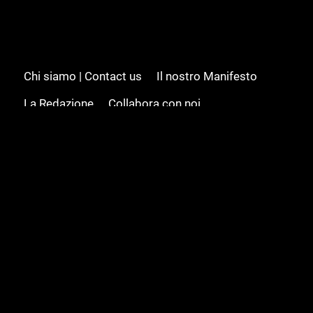
Chi siamo | Contact us
Il nostro Manifesto
La Redazione
Collabora con noi
Advertising/Pubblicità
Modifica il consenso
Cookie policy
Privacy policy
Feed RSS
Sitemap