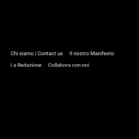
Chi siamo | Contact us
Il nostro Manifesto
La Redazione
Collabora con noi
Advertising/Pubblicità
Modifica il consenso
Cookie policy
Privacy policy
Feed RSS
Sitemap