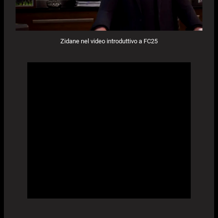
Zidane nel video introduttivo a FC25