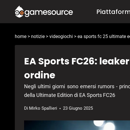
Salta
Piattafor
al
contenuto
home
>
notizie
>
videogiochi
>
ea sports fc 25 ultimate e
EA Sports FC26: leaker
ordine
Negli ultimi giorni sono emersi rumors - prin
della Ultimate Edition di EA Sports FC26
Di
Mirko Spallieri
23 Giugno 2025