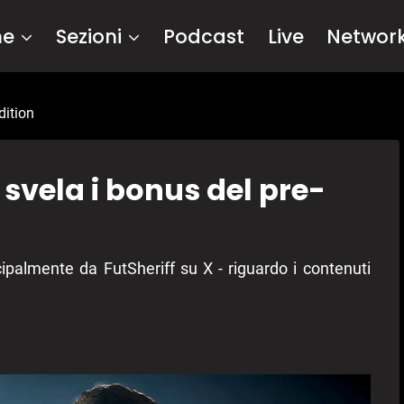
me
Sezioni
Podcast
Live
Networ
dition
 svela i bonus del pre-
cipalmente da FutSheriff su X - riguardo i contenuti