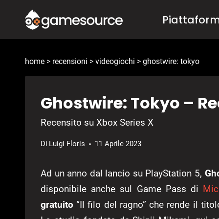
Salta
Piattafor
al
contenuto
home
>
recensioni
>
videogiochi
>
ghostwire: tokyo
Ghostwire: Tokyo – Re
Recensito su Xbox Series X
Di
Luigi Floris
11 Aprile 2023
Ad un anno dal lancio su PlayStation 5,
Gho
disponibile anche sul Game Pass di
Mic
gratuito
“Il filo del ragno” che rende il tito