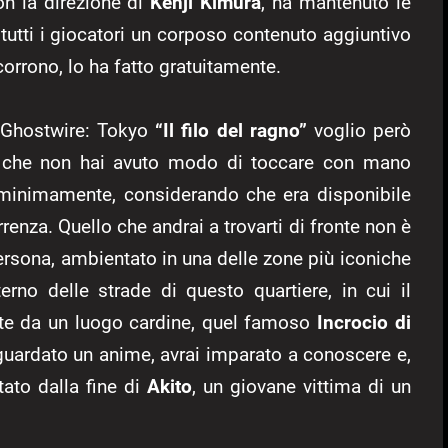
on la direzione di
Kenji Kimura
, ha mantenuto le
utti i giocatori un corposo contenuto aggiuntivo
orrono, lo ha fatto gratuitamente.
i Ghostwire: Tokyo
“Il filo del ragno”
voglio però
 che non hai avuto modo di toccare con mano
 minimamente, considerando che era disponibile
enza. Quello che andrai a trovarti di fronte non è
rsona, ambientato in una delle zone più iconiche
terno delle strade di questo quartiere, in cui il
arte da un luogo cardine, quel famoso
Incrocio di
guardato un anime, avrai imparato a conoscere e,
tato dalla fine di
Akito
, un giovane vittima di un