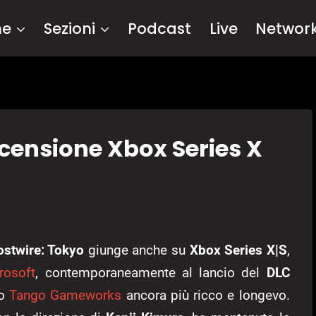
me
Sezioni
Podcast
Live
Networ
censione Xbox Series X
stwire: Tokyo
giunge anche su
Xbox Series X|S
,
rosoft
, contemporaneamente al lancio del
DLC
lo
Tango Gameworks
ancora più ricco e longevo.