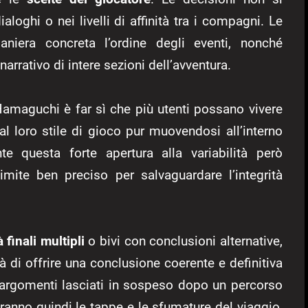
aloghi o nei livelli di affinità tra i compagni. Le
aniera concreta l’ordine degli eventi, nonché
narrativo di intere sezioni dell’avventura.
Hamaguchi è far sì che più utenti possano vivere
l loro stile di gioco pur muovendosi all’interno
te questa forte apertura alla variabilità però
imite ben preciso per salvaguardare l’integrità
finali multipli
o bivi con conclusioni alternative,
à di offrire una conclusione coerente e definitiva
 o argomenti lasciati in sospeso dopo un percorso
eranno quindi le tappe e le sfumature del viaggio,