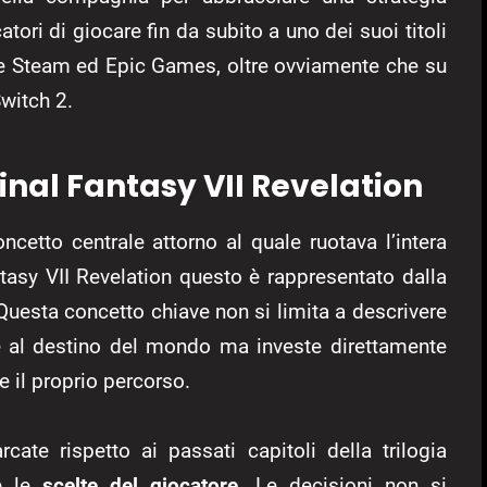
tori di giocare fin da subito a uno dei suoi titoli
ite Steam ed Epic Games, oltre ovviamente che su
witch 2.
Final Fantasy VII Revelation
ncetto centrale attorno al quale ruotava l’intera
ntasy VII Revelation questo è rappresentato dalla
 Questa concetto chiave non si limita a descrivere
te al destino del mondo ma investe direttamente
e il proprio percorso.
cate rispetto ai passati capitoli della trilogia
te le
scelte del giocatore
. Le decisioni non si