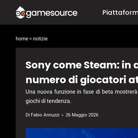
Salta
Piattafor
al
contenuto
home
>
notizie
Sony come Steam: in ar
numero di giocatori at
Una nuova funzione in fase di beta mostrerà la 
giochi di tendenza.
Di
Fabio Annuzzi
26 Maggio 2026