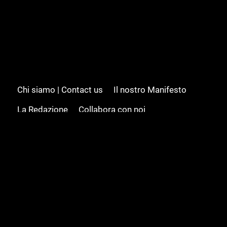
Chi siamo | Contact us
Il nostro Manifesto
La Redazione
Collabora con noi
Advertising/Pubblicità
Modifica il consenso
Cookie policy
Privacy policy
Feed RSS
Sitemap