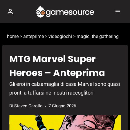
Salta
al
contenuto
home
>
anteprime
>
videogiochi
>
magic: the gathering
MTG Marvel Super
Heroes – Anteprima
Gli eroi in calzamaglia di casa Marvel sono quasi
pronti a tuffarsi nei nostri raccoglitori
Di
Steven Carollo
7 Giugno 2026