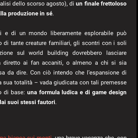
analisi dello scorso agosto), di
un finale frettoloso
alla produzione in sé
.
inti e di un mondo liberamente esplorabile può
 di tante creature familiari, gli scontri con i soli
zione sul world building dovrebbero lasciare
a diretto ai fan accaniti, o almeno a chi si sia
a da dire. Con ciò intendo che l’espansione di
a sua totalità – vada giudicata con tali premesse
co di base:
una formula ludica e di game design
ai suoi stessi fautori
.
ana bianca sui monti
, una breve vacanza che, con