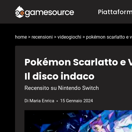
Salta
Piattafor
al
contenuto
home
>
recensioni
>
videogiochi
>
pokémon scarlatto e v
Pokémon Scarlatto e 
Il disco indaco
Recensito su Nintendo Switch
Di
Maria Enrica
15 Gennaio 2024