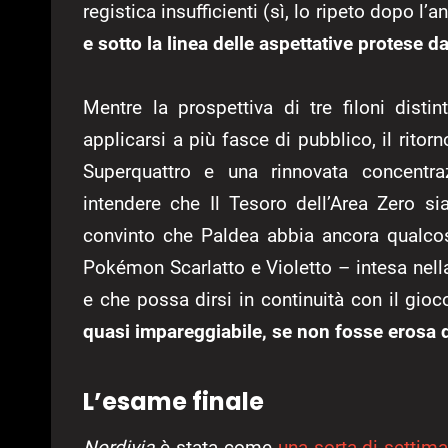
registica insufficienti (sì, lo ripeto dopo l’
e sotto la linea delle aspettative protese d
Mentre la prospettiva di tre filoni dist
applicarsi a più fasce di pubblico, il ritorno
Superquattro e una rinnovata concentra
intendere che Il Tesoro dell’Area Zero si
convinto che Paldea abbia ancora qualcos
Pokémon Scarlatto e Violetto – intesa nell
e che possa dirsi in continuità con il gio
quasi impareggiabile, se non fosse erosa d
L’esame finale
Nordivia
è stata come
una sorta di settim