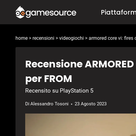
Salta
Piattafor
al
contenuto
home
>
recensioni
>
videogiochi
>
armored core vi: fires 
Recensione ARMORED C
per FROM
Recensito su PlayStation 5
Di
Alessandro Tosoni
23 Agosto 2023