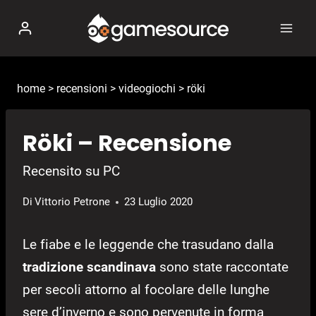
Salta
al
contenuto
home
>
recensioni
>
videogiochi
>
röki
Röki – Recensione
Recensito su PC
Di
Vittorio Petrone
23 Luglio 2020
Le fiabe e le leggende che trasudano dalla
tradizione scandinava
sono state raccontate
per secoli attorno al focolare delle lunghe
sere d’inverno e sono pervenute in forma