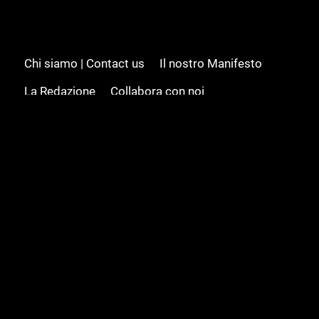
Chi siamo | Contact us
Il nostro Manifesto
La Redazione
Collabora con noi
Advertising/Pubblicità
Modifica il consenso
Cookie policy
Privacy policy
Feed RSS
Sitemap
© 2008 - 2026 Gamesource Italia