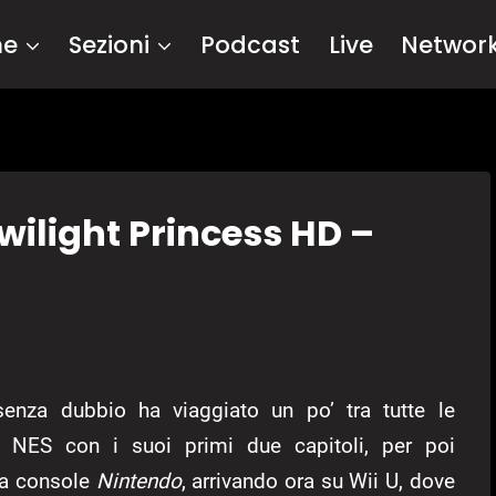
me
Sezioni
Podcast
Live
Networ
wilight Princess HD –
nza dubbio ha viaggiato un po’ tra tutte le
l NES con i suoi primi due capitoli, per poi
la console
Nintendo
, arrivando ora su Wii U, dove