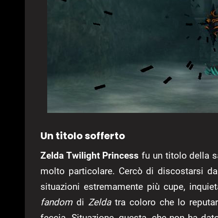
Un titolo sofferto
Zelda Twilight Princess
fu un titolo della
molto particolare. Cercò di discostarsi d
situazioni estremamente più cupe, inquiet
fandom
di
Zelda
tra coloro che lo reputa
feccia. Situazione, questa, che non ha dat