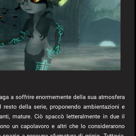
 saga a soffrire enormemente della sua atmosfera
al resto della serie, proponendo ambientazioni e
anti, mature. Ciò spaccò letteralmente in due il
rono un capolavoro e altri che lo considerarono
o spazio a nessuna sfumatura di grigio. Tuttavia,