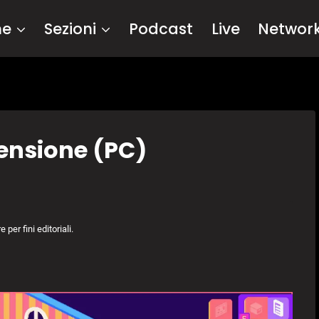
me
Sezioni
Podcast
Live
Networ
censione (PC)
per fini editoriali.