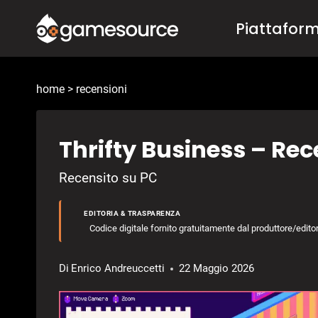
Salta
Piattafor
al
contenuto
home
>
recensioni
Thrifty Business – Re
Recensito su PC
EDITORIA & TRASPARENZA
Codice digitale fornito gratuitamente dal produttore/editore 
Di
Enrico Andreuccetti
22 Maggio 2026