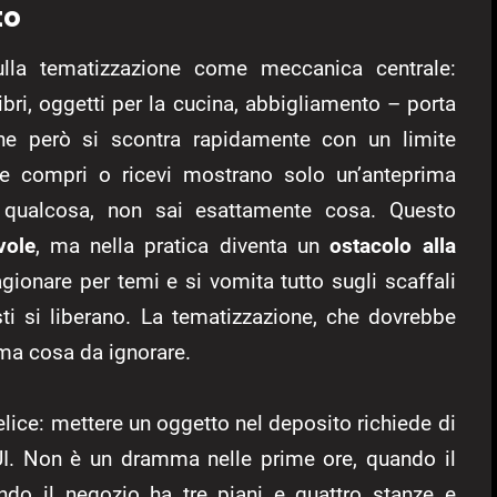
to
 sulla tematizzazione come meccanica centrale:
libri, oggetti per la cucina, abbigliamento – porta
che però si scontra rapidamente con un limite
 che compri o ricevi mostrano solo un’anteprima
à qualcosa, non sai esattamente cosa. Questo
vole
, ma nella pratica diventa un
ostacolo alla
gionare per temi e si vomita tutto sugli scaffali
i si liberano. La tematizzazione, che dovrebbe
ima cosa da ignorare.
elice: mettere un oggetto nel deposito richiede di
 UI. Non è un dramma nelle prime ore, quando il
ndo il negozio ha tre piani e quattro stanze e