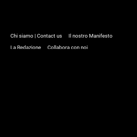
Chi siamo | Contact us
Il nostro Manifesto
La Redazione
Collabora con noi
Advertising/Pubblicità
Modifica il consenso
Cookie policy
Privacy policy
Feed RSS
Sitemap