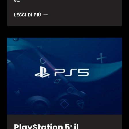
DUALSENSE
LEGGI DI PIÙ
MIGLIORE
DI
XBOX
SERIES
X
CONTROLLER?
PlayStation 5: il