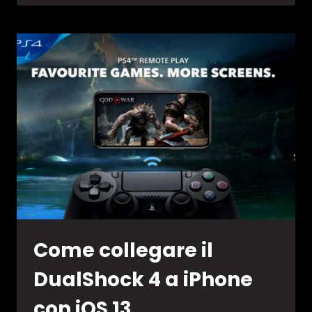
IN
ARRIVO
IL
BACK
BUTTON
ATTACHMENT
Come collegare il
DualShock 4 a iPhone
con iOS 13