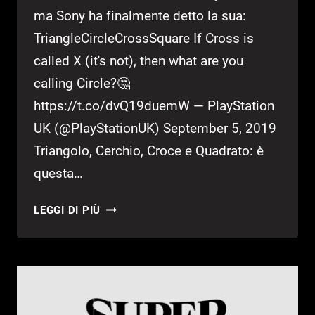
ma Sony ha finalmente detto la sua:
TriangleCircleCrossSquare If Cross is
called X (it's not), then what are you
calling Circle?🤔
https://t.co/dvQ19duemW — PlayStation
UK (@PlayStationUK) September 5, 2019
Triangolo, Cerchio, Croce e Quadrato: è
questa…
DUALSHOCK:
LEGGI DI PIÙ
SONY
CHIARISCE
LA
DIATRIBA
SULLA
X