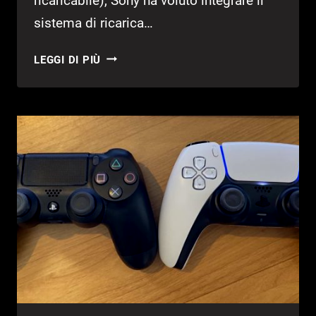
ricaricabile), Sony ha voluto integrare il
sistema di ricarica…
ECCO
LEGGI DI PIÙ
LA
CAPIENZA
DELLA
BATTERIA
DEL
DUALSENSE!