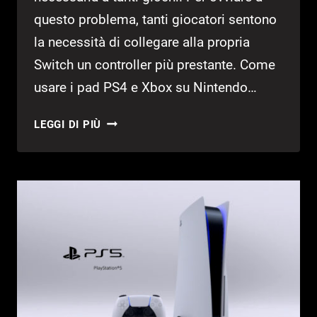
questo problema, tanti giocatori sentono
la necessità di collegare alla propria
Switch un controller più prestante. Come
usare i pad PS4 e Xbox su Nintendo…
COME
LEGGI DI PIÙ
USARE
I
PAD
PS4
E
XBOX
SU
NINTENDO
SWITCH