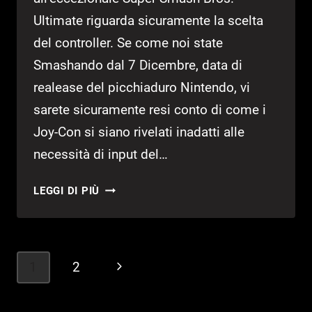
Ultimate riguarda sicuramente la scelta
del controller. Se come noi state
Smashando dal 7 Dicembre, data di
realease del picchiaduro Nintendo, vi
sarete sicuramente resi conto di come i
Joy-Con si siano rivelati inadatti alle
necessità di input del…
SUPER
LEGGI DI PIÙ
SMASH
BROS.
ULTIMATE
–
Navigazione
1
2
Pagina
GUIDA
pagina
AL
successiva
MIGLIOR