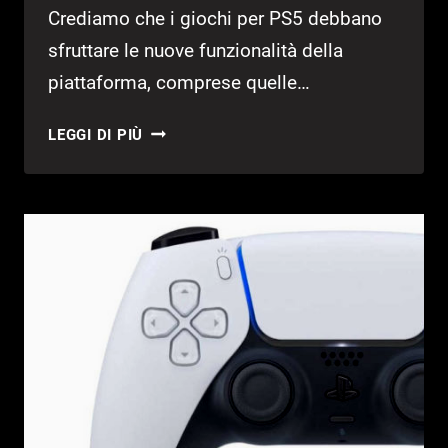
Crediamo che i giochi per PS5 debbano
sfruttare le nuove funzionalità della
piattaforma, comprese quelle…
PLAYSTATION
LEGGI DI PIÙ
5,
IL
DUALSHOCK
4
NON
È
COMPATIBILE
CON
I
GIOCHI