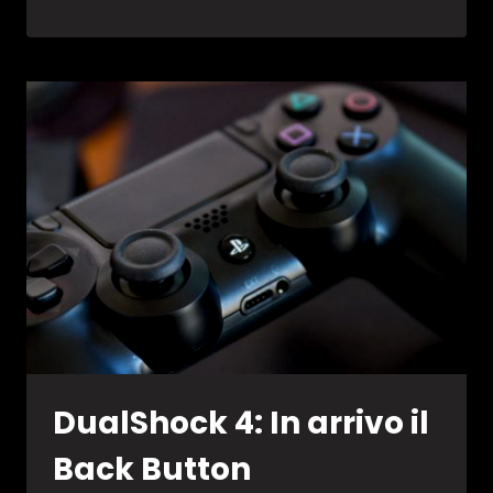
5:
IL
CONTROLLER
SI
CHIAMERÀ
DUALSHOCK
5?
DualShock 4: In arrivo il
Back Button