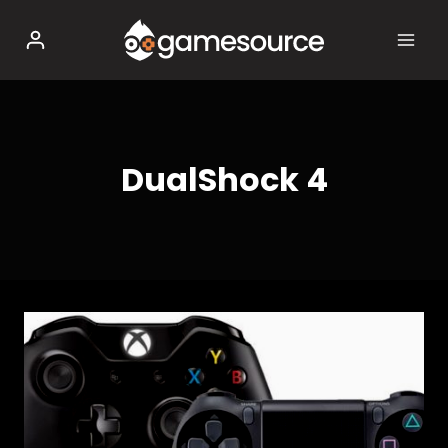
Salta
al
contenuto
DualShock 4