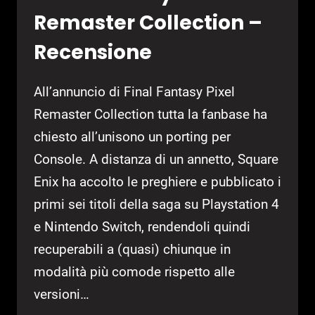
Remaster Collection –
Recensione
All’annuncio di Final Fantasy Pixel
Remaster Collection tutta la fanbase ha
chiesto all’unisono un porting per
Console. A distanza di un annetto, Square
Enix ha accolto le preghiere e pubblicato i
primi sei titoli della saga su Playstation 4
e Nintendo Switch, rendendoli quindi
recuperabili a (quasi) chiunque in
modalità più comode rispetto alle
versioni…