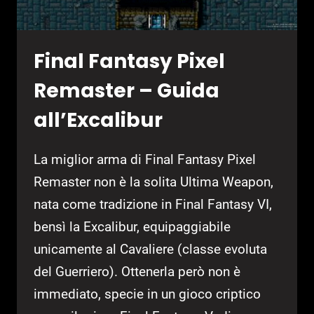
Final Fantasy Pixel
Remaster – Guida
all’Excalibur
La miglior arma di Final Fantasy Pixel
Remaster non è la solita Ultima Weapon,
nata come tradizione in Final Fantasy VI,
bensì la Excalibur, equipaggiabile
unicamente al Cavaliere (classe evoluta
del Guerriero). Ottenerla però non è
immediato, specie in un gioco criptico