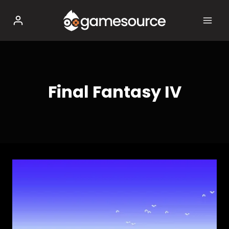
Salta
al
contenuto
Final Fantasy IV