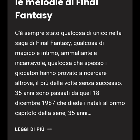
le melodie di Final
Fantasy
C’è sempre stato qualcosa di unico nella
saga di Final Fantasy, qualcosa di
magico e intimo, ammaliante e
incantevole, qualcosa che spesso i
giocatori hanno provato a ricercare
altrove, il più delle volte senza successo.
35 anni sono passati da quel 18
dicembre 1987 che diede i natali al primo
capitolo della serie, 35 anni…
DISTANT
LEGGI DI PIÙ
WORLDS: