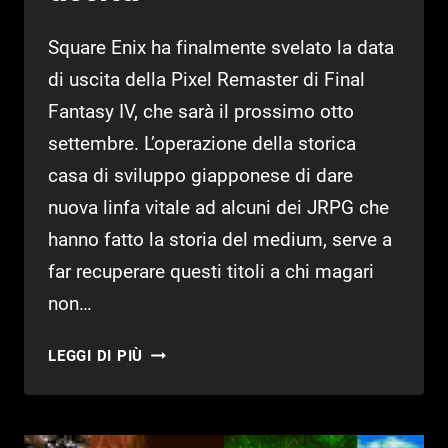
Square Enix ha finalmente svelato la data
di uscita della Pixel Remaster di Final
Fantasy IV, che sarà il prossimo otto
settembre. L’operazione della storica
casa di sviluppo giapponese di dare
nuova linfa vitale ad alcuni dei JRPG che
hanno fatto la storia del medium, serve a
far recuperare questi titoli a chi magari
non…
FINAL
LEGGI DI PIÙ
FANTASY
IV
PIXEL