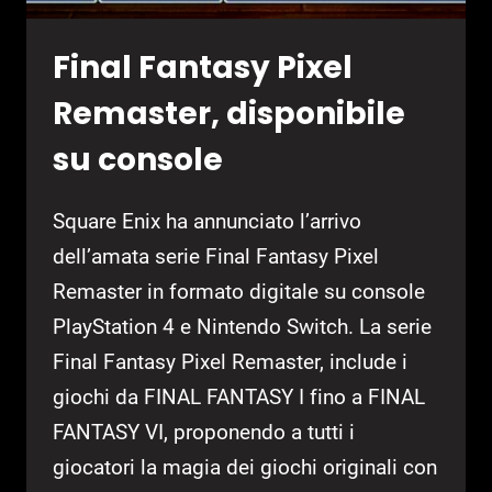
Final Fantasy Pixel
Remaster, disponibile
su console
Square Enix ha annunciato l’arrivo
dell’amata serie Final Fantasy Pixel
Remaster in formato digitale su console
PlayStation 4 e Nintendo Switch. La serie
Final Fantasy Pixel Remaster, include i
giochi da FINAL FANTASY I fino a FINAL
FANTASY VI, proponendo a tutti i
giocatori la magia dei giochi originali con