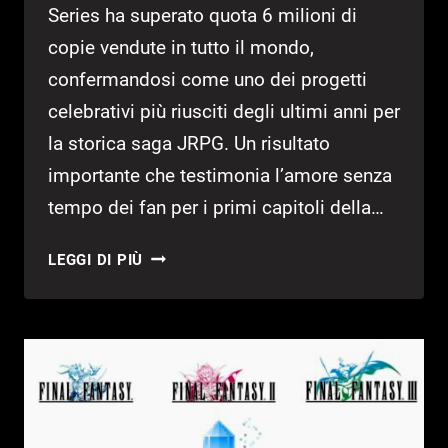
Series ha superato quota 6 milioni di
copie vendute in tutto il mondo,
confermandosi come uno dei progetti
celebrativi più riusciti degli ultimi anni per
la storica saga JRPG. Un risultato
importante che testimonia l’amore senza
tempo dei fan per i primi capitoli della…
FINAL
LEGGI DI PIÙ
FANTASY
PIXEL
REMASTER
SUPERA
LE
6
MILIONI