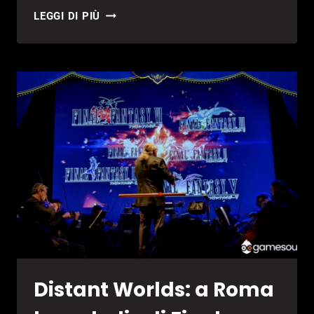
FINAL
LEGGI DI PIÙ
FANTASY
PIXEL
REMASTER
COLLECTION
–
RECENSIONE
Distant Worlds: a Roma