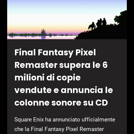
Final Fantasy Pixel
Remaster supera le 6
milioni di copie
vendute e annuncia le
colonne sonore su CD
Square Enix ha annunciato ufficialmente
che la Final Fantasy Pixel Remaster