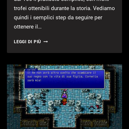
trofei ottenibili durante la storia. Vediamo
quindi i semplici step da seguire per
ottenere il…
FINAL
LEGGI DI PIÙ
FANTASY
PIXEL
REMASTER
–
GUIDA
AL
PLATINO