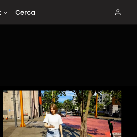
k
Cerca