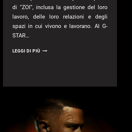
di “ZOI”, inclusa la gestione del loro
lavoro, delle loro relazioni e degli
spazi in cui vivono e lavorano. Al G-
STAR…
ARRIVA
LEGGI DI PIÙ
INZOI,
IL
COMPETITOR
DI
THE
SIMS