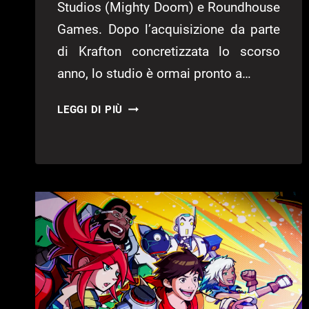
Studios (Mighty Doom) e Roundhouse
Games. Dopo l’acquisizione da parte
di Krafton concretizzata lo scorso
anno, lo studio è ormai pronto a…
TANGO
LEGGI DI PIÙ
GAMEWORKS
RINASCE
UFFICIALMENTE
CON
UN
“NUOVO”
NOME