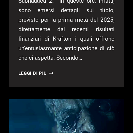
Subnautica 2. In queste ore, infatti,
sono emersi dettagli sul titolo,
previsto per la prima metà del 2025,
direttamente dai recenti risultati
finanziari di Krafton i quali offrono
un’entusiasmante anticipazione di ciò
che ci aspetta. Secondo…
SUBNAUTICA
LEGGI DI PIÙ
2
SARÀ
UN’AVVENTURA
COOPERATIVA
IN
UNREAL
ENGINE
5