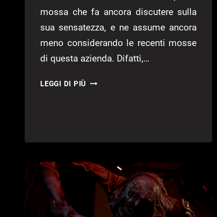
mossa che fa ancora discutere sulla
sua sensatezza, e ne assume ancora
meno considerando le recenti mosse
di questa azienda. Difatti,…
TANGO
LEGGI DI PIÙ
GAMEWORKS
E
HI-
FI
RUSH
VENGONO
ACQUISITI
DA
KRAFTON