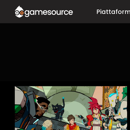
Salta
Piattafor
al
contenuto