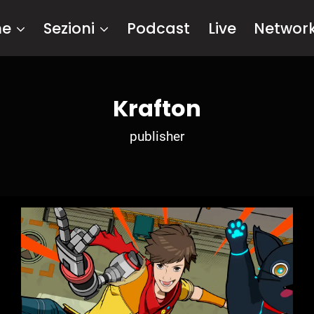
me
Sezioni
Podcast
Live
Networ
Krafton
publisher