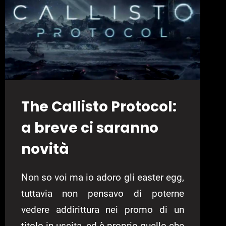
The Callisto Protocol:
a breve ci saranno
novità
Non so voi ma io adoro gli easter egg,
tuttavia non pensavo di poterne
vedere addirittura nei promo di un
titolo in uscita, ed è proprio quello che