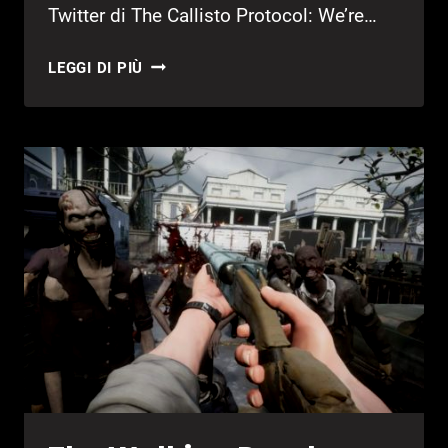
Twitter di The Callisto Protocol: We’re…
THE
LEGGI DI PIÙ
CALLISTO
PROTOCOL:
ACCORDO
CON
SKYBOUND
GAMES