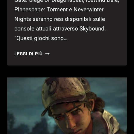
Planescape: Torment e Neverwinter
Nights saranno resi disponibili sulle
console attuali attraverso Skybound.
“Questi giochi sono…
SKYBOUND
LEGGI DI PIÙ
GAMES
PORTA
DEI
CLASSICI
RPG
SU
CONSOLE!