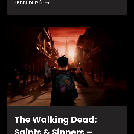
THE
LEGGI DI PIÙ
WALKING
DEAD:
SAINTS
AND
SINNERS
È
ORA
SU
PSVR
The Walking Dead:
Saints & Sinners –