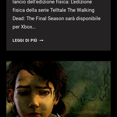
lancio dell’edizione fisica: L’edizione
fisica della serie Telltale The Walking
Dead: The Final Season sarà disponibile
per Xbox…
ANNUNCIATO
LEGGI DI PIÙ
THE
WALKING
DEAD:
THE
FINAL
SEASON
EPISODIO
4