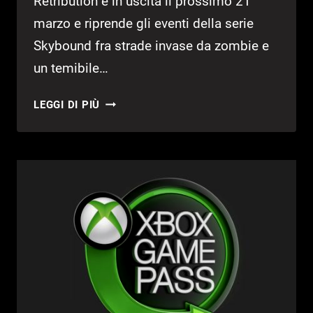
Retribution è in uscita il prossimo 21
marzo e riprende gli eventi della serie
Skybound fra strade invase da zombie e
un temibile…
THE
LEGGI DI PIÙ
WALKING
DEAD:
SAINTS
AND
SINNERS
2,
IL
TRAILER