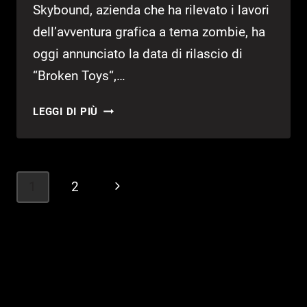
Skybound, azienda che ha rilevato i lavori
dell’avventura grafica a tema zombie, ha
oggi annunciato la data di rilascio di
“Broken Toys“,…
THE
LEGGI DI PIÙ
WALKING
DEAD,
ANNUNCIATO
IL
Navigazione
1
2
Pagina
TERZO
pagina
EPISODIO
successiva
DELLA
STAGIONE
QUATTRO