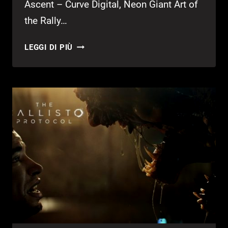
Ascent – Curve Digital, Neon Giant Art of
the Rally…
OLTRE
LEGGI DI PIÙ
70
TITOLI
INDIE
IN
ARRIVO
SU
XBOX
GAME
PASS