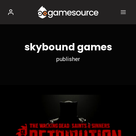
Salta
al
contenuto
skybound games
publisher