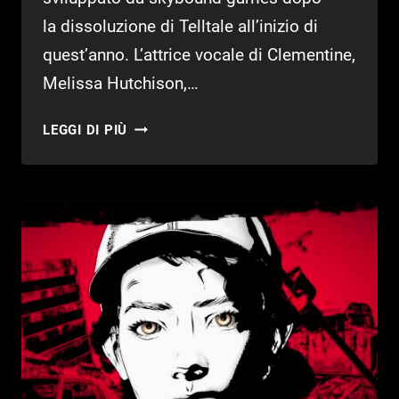
la dissoluzione di Telltale all’inizio di
quest’anno. L’attrice vocale di Clementine,
Melissa Hutchison,…
THE
LEGGI DI PIÙ
WALKING
DEAD:
THE
FINAL
SEASON
IN
ESCLUSIVA
SU
EPIC
GAMES
STORE