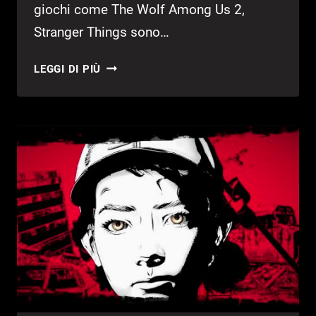
giochi come The Wolf Among Us 2,
Stranger Things sono…
GLI
LEGGI DI PIÙ
ULTIMI
GIORNI
DEGLI
EX
DIPENDENTI
DI
TELLTALE
GAMES