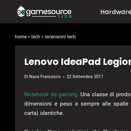
Salta
Hardwar
al
contenuto
home
>
tech
>
recensioni tech
Lenovo IdeaPad Legio
Di
Nava Francesco
22 Settembre 2017
Notebook da gaming
. Una classe di prodo
dimensioni e peso e sempre alle spalle 
carta) identiche.