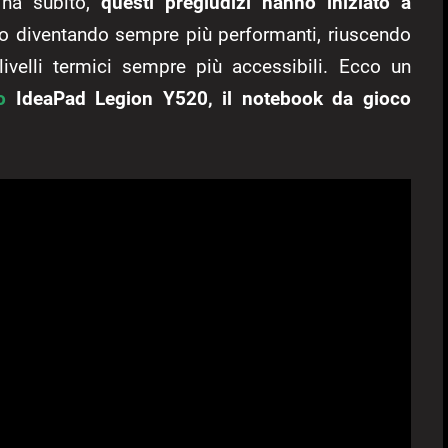
 ha subito,
questi pregiudizi hanno iniziato a
no diventando sempre più performanti, riuscendo
ivelli termici sempre più accessibili. Ecco un
o
IdeaPad Legion Y520, il notebook da gioco