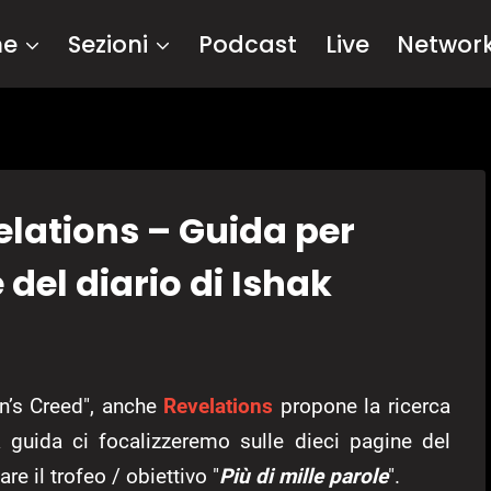
me
Sezioni
Podcast
Live
Networ
elations – Guida per
 del diario di Ishak
in’s Creed", anche
Revelations
propone la ricerca
ta guida ci focalizzeremo sulle dieci pagine del
re il trofeo / obiettivo "
Più di mille parole
".