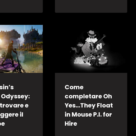
sin’s
Come
 Odyssey:
completare Oh
trovare e
Yes…They Float
ggere il
in Mouse P.I. for
pe
Hire