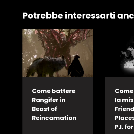
Potrebbe interessarti an
Come battere
Come 
Rangifer in
la mi
Beast of
Friend
Reincarnation
Place
P.I. fo