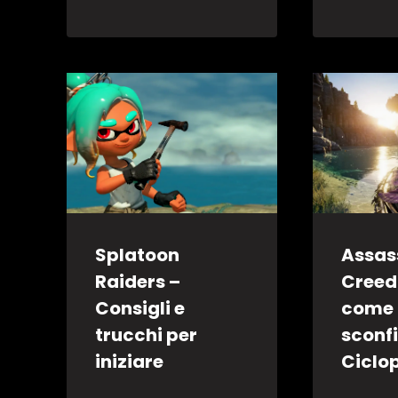
Splatoon
Assas
Raiders –
Creed
Consigli e
come 
trucchi per
sconfi
iniziare
Ciclo