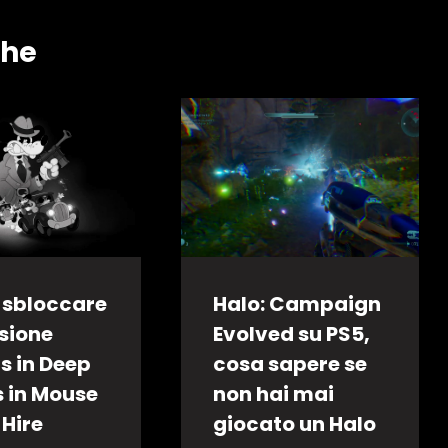
che
sbloccare
Halo: Campaign
ssione
Evolved su PS5,
s in Deep
cosa sapere se
s in Mouse
non hai mai
r Hire
giocato un Halo