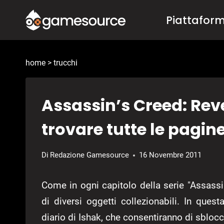
Salta
Piattafor
al
contenuto
home
>
trucchi
Assassin’s Creed: Rev
trovare tutte le pagine
Di
Redazione Gamesource
16 Novembre 2011
Come in ogni capitolo della serie "Assass
di diversi oggetti collezionabili. In ques
diario di Ishak, che consentiranno di sblocca