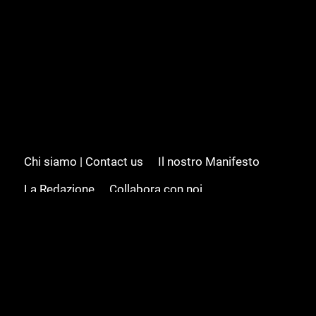
Chi siamo | Contact us
Il nostro Manifesto
La Redazione
Collabora con noi
Advertising/Pubblicità
Modifica il consenso
Cookie policy
Privacy policy
Feed RSS
Sitemap