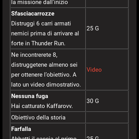
la missione dall’inizio
Sfasciacarrozze
Distruggi 6 carri armati
25 G
nemici prima di arrivare al
forte in Thunder Run.
Ne incontrerete 8,
distruggetene almeno sei
Video
per ottenere l’obiettivo. A
lato un video dimostrativo.
Nessuna fuga
30 G
Hai catturato Kaffarovv.
Obiettivo della storia
Farfalla
Abbatti il caccia al primo
25 G