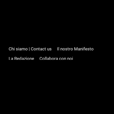
Chi siamo | Contact us
Il nostro Manifesto
La Redazione
Collabora con noi
Advertising/Pubblicità
Modifica il consenso
Cookie policy
Privacy policy
Feed RSS
Sitemap