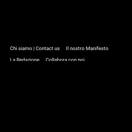
Chi siamo | Contact us
Il nostro Manifesto
La Redazione
Collabora con noi
Advertising/Pubblicità
Modifica il consenso
Cookie policy
Privacy policy
Feed RSS
Sitemap