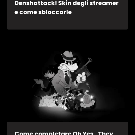
Denshattack! Skin degli streamer
e come sbloccarle
Come completare Oh Yes…They