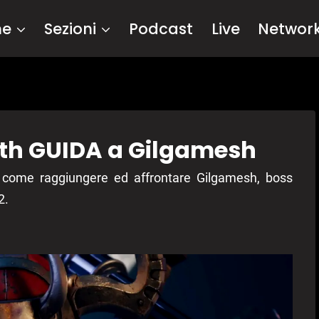
me
Sezioni
Podcast
Live
Networ
irth GUIDA a Gilgamesh
o come raggiungere ed affrontare Gilgamesh, boss
2.