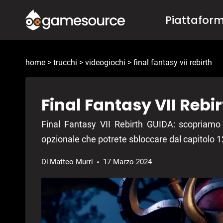
Salta
Piattafor
al
contenuto
home
>
trucchi
>
videogiochi
>
final fantasy vii rebirth
Final Fantasy VII Reb
Final Fantasy VII Rebirth GUIDA: scopriam
opzionale che potrete sbloccare dal capitolo 1
Di
Matteo Murri
17 Marzo 2024