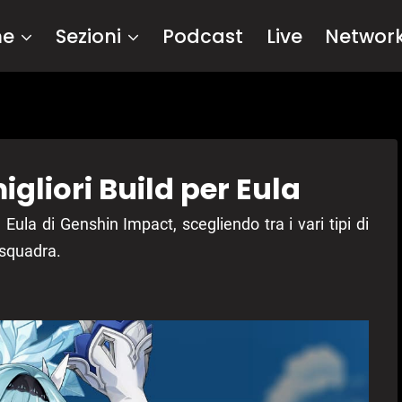
me
Sezioni
Podcast
Live
Networ
gliori Build per Eula
ula di Genshin Impact, scegliendo tra i vari tipi di
i squadra.