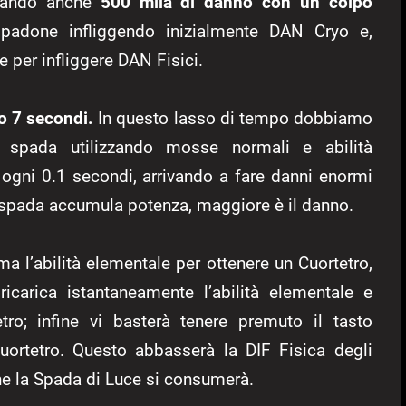
ivando anche
500 mila di danno con un colpo
padone infliggendo inizialmente DAN Cryo e,
 per infliggere DAN Fisici.
o 7 secondi.
In questo lasso di tempo dobbiamo
a spada utilizzando mosse normali e abilità
ogni 0.1 secondi, arrivando a fare danni enormi
la spada accumula potenza, maggiore è il danno.
ma l’abilità elementale per ottenere un Cuortetro,
 ricarica istantaneamente l’abilità elementale e
ro; infine vi basterà tenere premuto il tasto
Cuortetro. Questo abbasserà la DIF Fisica degli
he la Spada di Luce si consumerà.