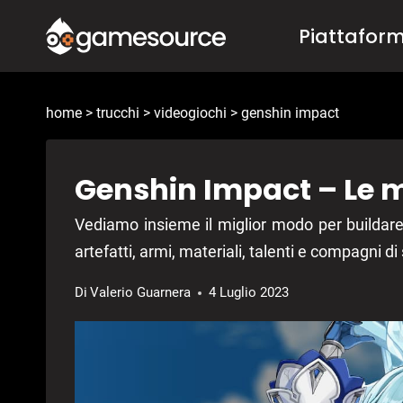
Salta
Piattafor
al
contenuto
home
>
trucchi
>
videogiochi
>
genshin impact
Genshin Impact – Le mi
Vediamo insieme il miglior modo per buildare E
artefatti, armi, materiali, talenti e compagni d
Di
Valerio Guarnera
4 Luglio 2023