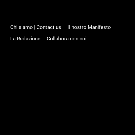
Chi siamo | Contact us
Il nostro Manifesto
La Redazione
Collabora con noi
Advertising/Pubblicità
Modifica il consenso
Cookie policy
Privacy policy
Feed RSS
Sitemap
© 2008 - 2026 Gamesource Italia