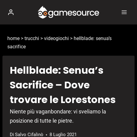
Salta
al
contenuto
home
>
trucchi
>
videogiochi
>
hellblade: senua’s
sacrifice
Hellblade: Senua’s
Sacrifice – Dove
trovare le Lorestones
Niente più vaganbondare: vi sveliamo la
posizione di tutte le pietre.
Di
Salvo Cifalinò
8 Luglio 2021