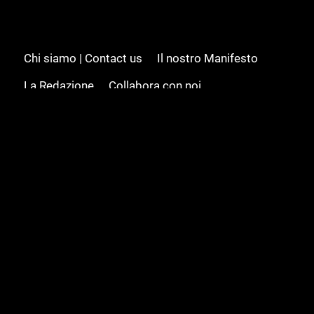
Chi siamo | Contact us
Il nostro Manifesto
La Redazione
Collabora con noi
Advertising/Pubblicità
Modifica il consenso
Cookie policy
Privacy policy
Feed RSS
Sitemap
© 2008 - 2026 Gamesource Italia