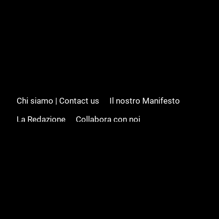
Chi siamo | Contact us
Il nostro Manifesto
La Redazione
Collabora con noi
Advertising/Pubblicità
Modifica il consenso
Cookie policy
Privacy policy
Feed RSS
Sitemap