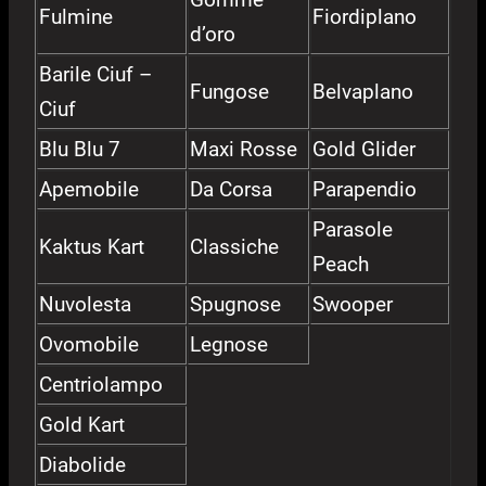
Fulmine
Fiordiplano
d’oro
Barile Ciuf –
Fungose
Belvaplano
Ciuf
Blu Blu 7
Maxi Rosse
Gold Glider
Apemobile
Da Corsa
Parapendio
Parasole
Kaktus Kart
Classiche
Peach
Nuvolesta
Spugnose
Swooper
Ovomobile
Legnose
Centriolampo
Gold Kart
Diabolide