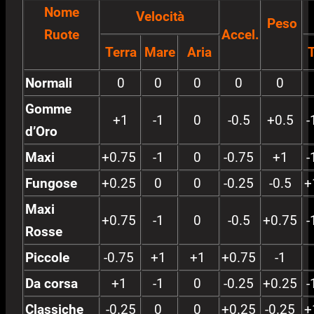
Nome
Velocità
Peso
Ruote
Accel.
Terra
Mare
Aria
T
Normali
0
0
0
0
0
Gomme
+1
-1
0
-0.5
+0.5
-
d’Oro
Maxi
+0.75
-1
0
-0.75
+1
-
Fungose
+0.25
0
0
-0.25
-0.5
+
Maxi
+0.75
-1
0
-0.5
+0.75
-
Rosse
Piccole
-0.75
+1
+1
+0.75
-1
Da corsa
+1
-1
0
-0.25
+0.25
-
Classiche
-0.25
0
0
+0.25
-0.25
+