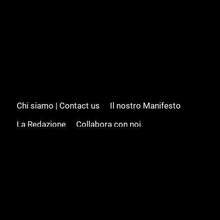
Chi siamo | Contact us
Il nostro Manifesto
La Redazione
Collabora con noi
Advertising/Pubblicità
Modifica il consenso
Cookie policy
Privacy policy
Feed RSS
Sitemap